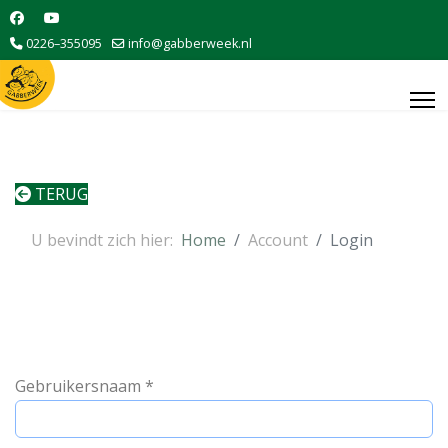
0226–355095
info@gabberweek.nl
TERUG
U bevindt zich hier:
Home
Account
Login
Gebruikersnaam
*