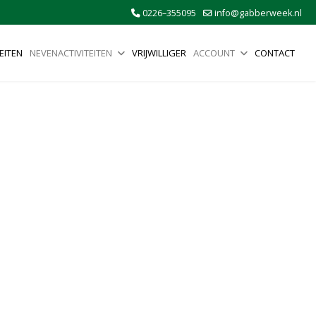
0226–355095
info@gabberweek.nl
EITEN
NEVENACTIVITEITEN
VRIJWILLIGER
ACCOUNT
CONTACT