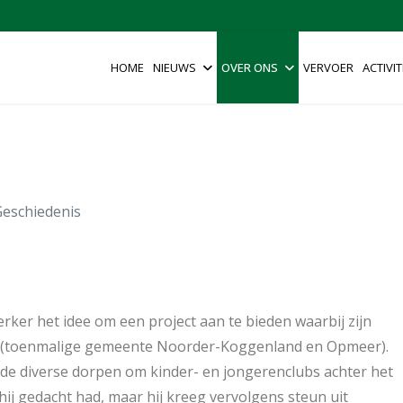
HOME
NIEUWS
OVER ONS
VERVOER
ACTIVIT
Geschiedenis
rker het idee om een project aan te bieden waarbij zijn
n (toenmalige gemeente Noorder-Koggenland en Opmeer).
in de diverse dorpen om kinder- en jongerenclubs achter het
s hij gedacht had, maar hij kreeg vervolgens steun uit