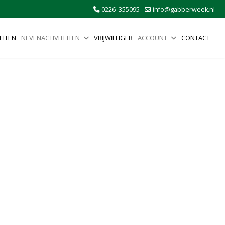
0226–355095
info@gabberweek.nl
EITEN
NEVENACTIVITEITEN
VRIJWILLIGER
ACCOUNT
CONTACT